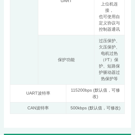
UART
上位机连
接，
也可使用自
定义协议与
控制器通讯
过压保护、
欠压保护、
电机过热
I
T
保护功能
（
²
）保
护、短路保
护驱动器过
热保护等
115200bps (
默认值，可修
UART
波特率
)
改
CAN
500kbps (
)
波特率
默认值，可修改