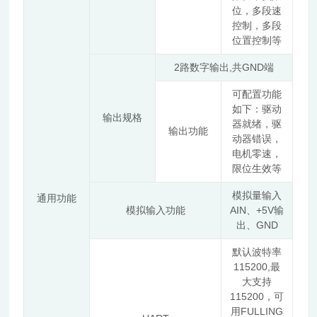
位，多段速
控制，多段
位置控制等
2
,
GND
路数字输出
共
端
可配置功能
如下：驱动
输出规格
器就绪，驱
输出功能
动器错误，
电机零速，
限位生效等
模拟量输入
通用功能
AIN
+5V
模拟输入功能
、
输
GND
出、
默认波特率
115200,
最
大支持
115200
，可
FULLING
用