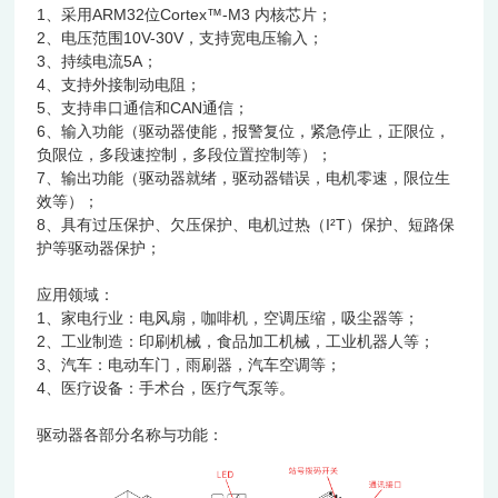
1、采用ARM32位Cortex™-M3 内核芯片；
2、电压范围10V-30V，支持宽电压输入；
3、持续电流5A；
4、支持外接制动电阻；
5、支持串口通信和CAN通信；
6、输入功能（驱动器使能，报警复位，紧急停止，正限位，
负限位，多段速控制，多段
位置控制等）；
7、输出功能（驱动器就绪，驱动器错误，电机零速，限位生
效等）；
8、具有过压保护、欠压保护、电机过热（I²T）保护、短路保
护等驱动器保护；
应用领域：
1、家电行业：电风扇，咖啡机，空调压缩，吸尘器等；
2、工业制造：印刷机械，食品加工机械，工业机器人等；
3、汽车：电动车门，雨刷器，汽车空调等；
4、医疗设备：手术台，医疗气泵等。
驱动器各部分名称与功能：