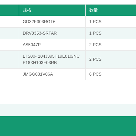
规格
数量
GD32F303RGT6
1 PCS
DRV8353-SRTAR
1 PCS
AS5047P
2 PCS
LTS00- 104J395T19E010/NC
2 PCS
P18XH103F03RB
JMGG031V06A
6 PCS