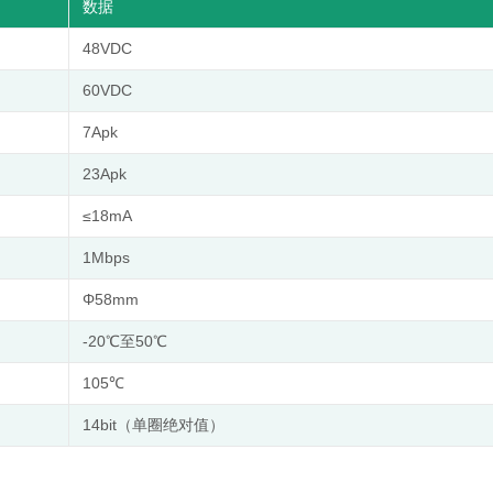
数据
48VDC
60VDC
7Apk
23Apk
≤18mA
1Mbps
Φ58mm
-20℃⾄50℃
105℃
14bit（单圈绝对值）