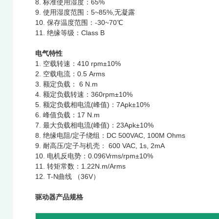
8. 标准使用湿度：65%
9. 使用湿度范围：5~85%,无凝露
10. 保存温度范围：-30~70℃
11. 绝缘等级：Class B
电气特性
1. 空载转速：410 rpm±10%
2. 空载电流：0.5 Arms
3. 额定负载： 6 N.m
4. 额定负载转速：360rpm±10%
5. 额定负载相电流(峰值)：7Apk±10%
6. 峰值负载：17 N.m
7. 最大负载相电流(峰值)：23Apk±10%
8. 绝缘电阻/定⼦绕组：DC 500VAC, 100M Ohms
9. 耐⾼压/定⼦与机壳： 600 VAC, 1s, 2mA
10. 电机反电势：0.096Vrms/rpm±10%
11. 转矩常数：1.22N.m/Arms
12. T-N曲线 （36V）
驱动器产品规格