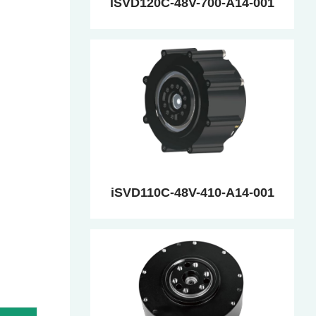
iSVD120C-48V-700-A14-001
iSVD110C-48V-410-A14-001