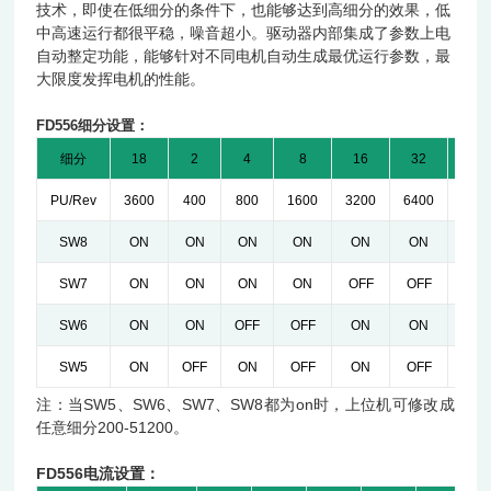
技术，即使在低细分的条件下，也能够达到高细分的效果，低
中高速运行都很平稳，噪音超小。驱动器内部集成了参数上电
自动整定功能，能够针对不同电机自动生成最优运行参数，最
大限度发挥电机的性能。
FD556细分设置：
细分
18
2
4
8
16
32
64
PU/Rev
3600
400
800
1600
3200
6400
128
SW8
ON
ON
ON
ON
ON
ON
ON
SW7
ON
ON
ON
ON
OFF
OFF
OF
SW6
ON
ON
OFF
OFF
ON
ON
OF
SW5
ON
OFF
ON
OFF
ON
OFF
ON
注：
当SW5、SW6、SW7、SW8都为on时，上位机可修改成
任意细分200-51200。
FD556电流设置：