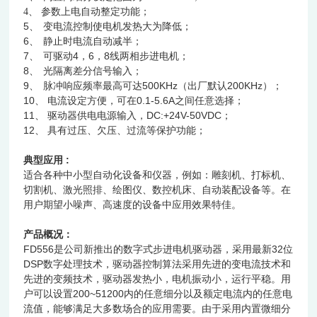
4、
参数上电自动整定功能；
5、
变电流控制使电机发热大为降低；
6、
静止时电流自动减半；
7、
可驱动4，6，8线两相步进电机；
8、
光隔离差分信号输入；
9、
脉冲响应频率最高可达500KHz（出厂默认200KHz）；
10、 电流设定方便，可在0.1-5.6A之间任意选择；
11、 驱动器供电电源输入，DC:+24V-50VDC；
12、 具有过压、欠压、过流等保护功能；
典型应用 :
适合各种中小型自动化设备和仪器，例如：雕刻机、打标机、
切割机、激光照排、绘图仪、数控机床、自动装配设备等。在
用户期望小噪声、高速度的设备中应用效果特佳。
产品概况：
FD556是公司新推出的数字式步进电机驱动器，采用最新32位
DSP数字处理技术，驱动器控制算法采用先进的变电流技术和
先进的变频技术，驱动器发热小，电机振动小，运行平稳。用
户可以设置200~51200内的任意细分以及额定电流内的任意电
流值，能够满足大多数场合的应用需要。由于采用内置微细分