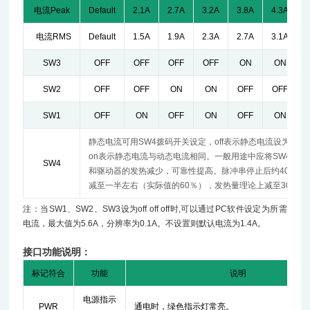
电流Peak
Default
2.1A
2.7A
3.2A
3.8A
4.3A
电流RMS
Default
1.5A
1.9A
2.3A
2.7A
3.1A
SW3
OFF
OFF
OFF
OFF
ON
ON
SW2
OFF
OFF
ON
ON
OFF
OFF
SW1
OFF
ON
OFF
ON
OFF
ON
静态电流可用SW4拨码开关设定，off表示静态电流设为动
on表示静态电流与动态电流相同。一般用途中应将SW4设成o
SW4
和驱动器的发热减少，可靠性提高。脉冲串停止后约400ms
减至一半左右（实际值的60％），发热量理论上减至30％。
注：当
SW1
、
SW2
、
SW3
设为
off off off
时
,
可以通过
PC
软件设定为所需
电流，最大值为
5.6A
，分辨率为
0.1A
。不设置则默认电流为
1.4A
。
接口功能说明：
标记符合
功能
说明
电源指示
PWR
通电时，绿色指示灯常亮。