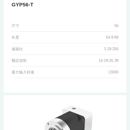
GYP56-T
尺寸
56
长度
54.8-89
减速比
3.29-256
额定扭矩
14.19-26.38
最大输入转速
13000