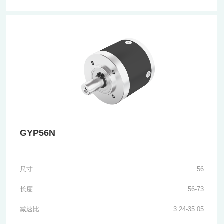
GYP56N
尺寸
56
长度
56-73
减速比
3.24-35.05