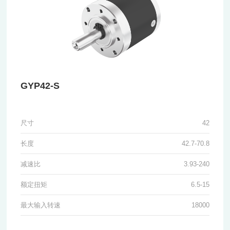
GYP42-S
尺寸
42
长度
42.7-70.8
减速比
3.93-240
额定扭矩
6.5-15
最大输入转速
18000