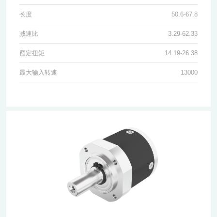
长度
50.6-67.8
减速比
3.29-62.33
额定扭矩
14.19-26.38
最大输入转速
13000