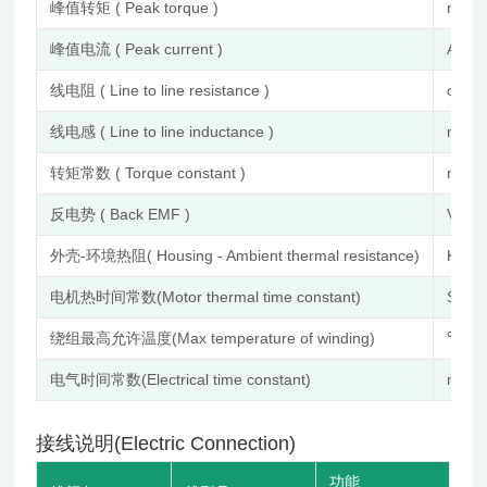
峰值转矩 ( Peak torque )
mN.
峰值电流 ( Peak current )
A
线电阻 ( Line to line resistance )
ohm
线电感 ( Line to line inductance )
mH
转矩常数 ( Torque constant )
mNm
反电势 ( Back EMF )
Vrms
外壳-环境热阻( Housing - Ambient thermal resistance)
K/W
电机热时间常数(Motor thermal time constant)
S
绕组最高允许温度(Max temperature of winding)
℃
电气时间常数(Electrical time constant)
ms
接线说明(Electric Connection)
功能