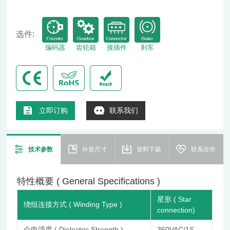
选件:
编码器
齿轮箱
接插件
刹车
立即订购
联系我们
技术参数
外形尺寸
资料下载
联系合作
特性概要 ( General Specifications )
星形 ( Star
绕组连接方式 ( Winding Type )
connection)
介电强度 ( Dielectric Strength )
360VAC/1S