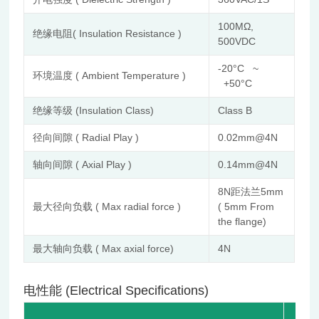
100MΩ,
绝缘电阻( Insulation Resistance )
500VDC
-20°C ~
环境温度 ( Ambient Temperature )
+50°C
绝缘等级 (Insulation Class)
Class B
径向间隙 ( Radial Play )
0.02mm@4N
轴向间隙 ( Axial Play )
0.14mm@4N
8N距法兰5mm
最大径向负载 ( Max radial force )
( 5mm From
the flange)
最大轴向负载 ( Max axial force)
4N
电性能 (Electrical Specifications)