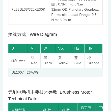
围：0.3N.m~3.0N.m
FL33BL38/32JXE30K
32mm OD Planetary Gearbox,
Permissible Load Range: 0.3
N.m~3.0N.m
接线方式 Wire Diagram
U
V
W
Vcc
Ha
Hb
Hc
红
黑
黄
蓝
橙
棕
绿Green
Red
Black
Yellow
Blue
Orange
Br
UL1007 26AWG
无刷电动机主要技术参数 Brushless Motor
Technical Data
额定电
空载
电机型号
极 数
相 数