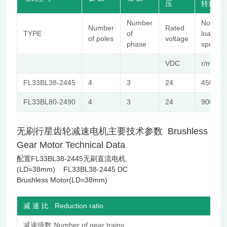
压
转速
Number
No-
Number
Rated
TYPE
of
load
of poles
voltage
phase
speed
VDC
r/min
FL33BL38-2445
4
3
24
4500
FL33BL80-2490
4
3
24
9000
无刷行星齿轮减速电机主要技术参数 Brushless
Gear Motor Technical Data
配置FL33BL38-2445无刷直流电机
(LD=38mm) FL33BL38-2445 DC
Brushless Motor(LD=38mm)
减 速 比 Reduction ratio
减速级数 Number of gear trains