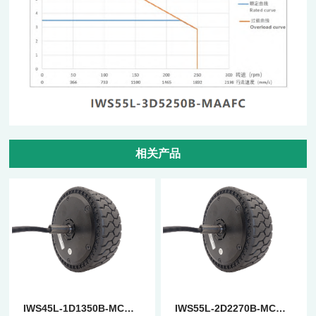
相关产品
IWS45L-1D1350B-MCAFC
IWS55L-2D2270B-MCAFC