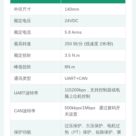
外径尺寸
140mm
额定电压
24VDC
额定电流
5.8 Arms
最高转速
250 转/分 (线速度 2米/秒)
额定扭矩
3.5 N.m
峰值扭矩
8N.m
通讯类型
UART+CAN
115200bps，支持控制器或电
UART波特率
脑上位机控制
500kbps/1Mbps 通过拨码开
CAN波特率
关设置
过压保护、⽋压保护、电机过
保护功能
热（I²T）保护、短路保护、驱