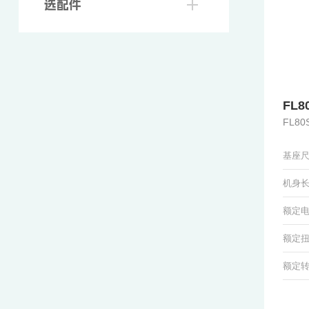
选配件
FL8
FL8
基座
机身长
额定电压
额定扭矩
额定转速