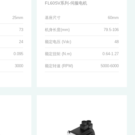
FL60SV系列-伺服电机
25mm
基座尺寸
60mm
73
机身长度(mm)
79.5-106
24
额定电压 (Vdc)
48
0.095
额定扭矩 (N.m)
0.64-1.27
3000
额定转速 (RPM)
5000-6000