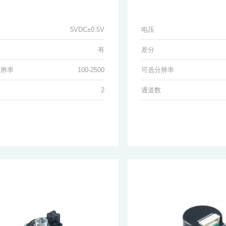
5VDC±0.5V
电压
有
差分
分辨率
100-2500
可选分辨率
数
2
通道数