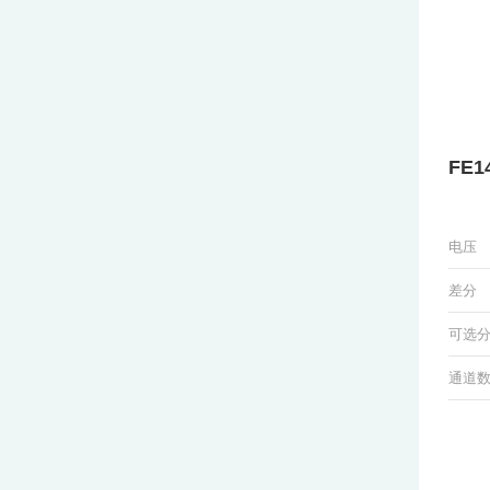
FE1
电压
差分
可选
通道