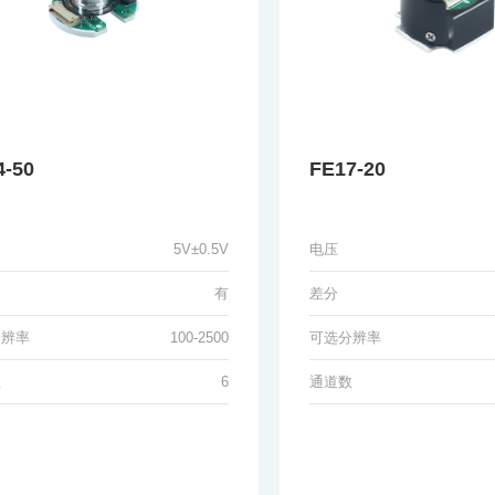
4-50
FE17-20
5V±0.5V
电压
有
差分
分辨率
100-2500
可选分辨率
数
6
通道数